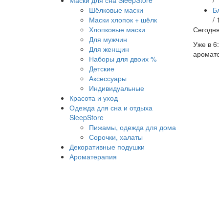
Маски для сна SleepStore
/
Шёлковые маски
Б
Маски хлопок + шёлк
/
Хлопковые маски
Сегодня
Для мужчин
Уже в 6
Для женщин
аромате
Наборы для двоих %
Детские
Аксессуары
Индивидуальные
Красота и уход
Одежда для сна и отдыха
SleepStore
Пижамы, одежда для дома
Сорочки, халаты
Декоративные подушки
Ароматерапия