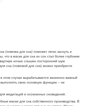
а (повязка для сна) поможет легко заснуть и
, что в маске для сна их сон стал более глубоким
в квартире ночью слышен посторонний шум
 для сна (повязкой для сна) можно приобрести
о в этом случае вырабатывается жизненно важный
 выполнять свою основную функцию – не
 для медитаций и осознанных сновидений.
бные маски для сна собственного производства. В
на из шелка и маски для сна из хлопка. Маску