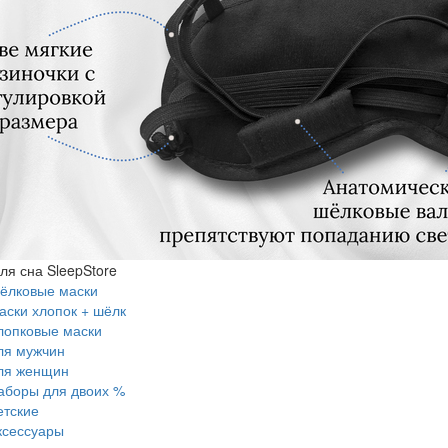
ля сна SleepStore
ёлковые маски
аски хлопок + шёлк
лопковые маски
ля мужчин
ля женщин
аборы для двоих %
етские
ксессуары