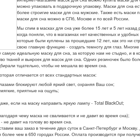
можно упаковать в подарочную упаковку. Маски для сна е
более строигие маски для сна мужские. Также есть маски 
маски для сна можно в СПб, Москве и по всей России.
Мы спим в масках для сна уже более 15 лет и 5 лет назад
когда поняли, что в магазинах нет качественных и удобных
которые были куплены за прошедшие 12 лет, как это ни стр
свою главную функцию - создать темноту для глаз. Многие 
ту самую идеальную маску для сна, за которую нам не стыдно, и в 
 тканей и выкроек для масок для сна. Одних резиночек было более
бирали тщательно, чтобы не мешала во время сна.
оторая отличается от всех стандартных масок:
лазами блокируют любой яркий свет, охраняя Ваш сон;
 мягкие, приятные на ощупь;
аже, если на маску направить яркую лампу - Total BlackOut;
агодаря чему маска не сваливается и не давит во время сна);
- не давит на голову во время сна.
ставим ваш заказ в течение двух суток в Санкт-Петербург и Москву.
 более чем в 650 городах России. Оплата производится при получ