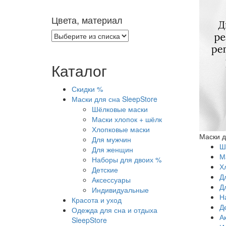
Цвета, материал
Каталог
Скидки %
Маски для сна SleepStore
Шёлковые маски
Маски хлопок + шёлк
Хлопковые маски
Маски д
Для мужчин
Ш
Для женщин
М
Наборы для двоих %
Х
Детские
Д
Аксессуары
Д
Индивидуальные
Н
Красота и уход
Д
Одежда для сна и отдыха
А
SleepStore