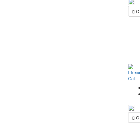
Оп
Шелко
Cat
Оп