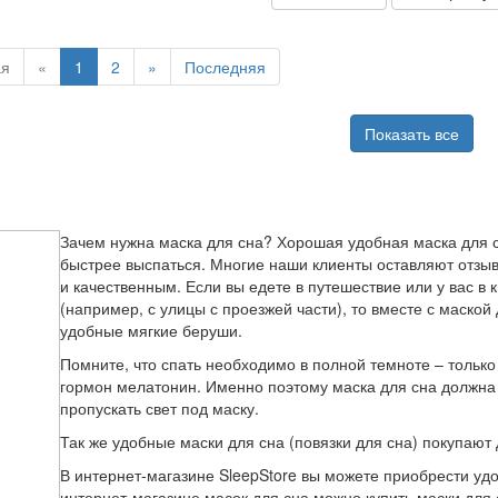
ая
«
1
2
»
Последняя
Показать все
Зачем нужна маска для сна? Хорошая удобная маска для сн
быстрее выспаться. Многие наши клиенты оставляют отзывы
и качественным. Если вы едете в путешествие или у вас 
(например, с улицы с проезжей части), то вместе с маской
удобные мягкие беруши.
Помните, что спать необходимо в полной темноте – тольк
гормон мелатонин. Именно поэтому маска для сна должна
пропускать свет под маску.
Так же удобные маски для сна (повязки для сна) покупают
В интернет-магазине SleepStore вы можете приобрести удо
интернет-магазине масок для сна можно купить маски для с