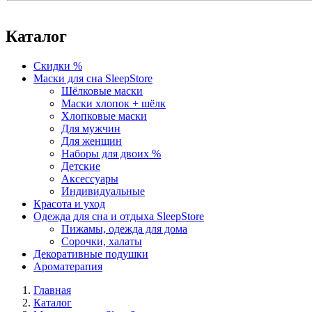
Каталог
Скидки %
Маски для сна SleepStore
Шёлковые маски
Маски хлопок + шёлк
Хлопковые маски
Для мужчин
Для женщин
Наборы для двоих %
Детские
Аксессуары
Индивидуальные
Красота и уход
Одежда для сна и отдыха SleepStore
Пижамы, одежда для дома
Сорочки, халаты
Декоративные подушки
Ароматерапия
Главная
Каталог