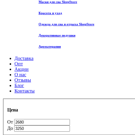
Маски для сна SleepStore
Красота и уход
Одежда для сна и отдыха SleepStore
Декоративные подушки
Ароматерапия
Доставка
Опт
Акции
О нас
Отзывы
Блог
Контакты
Цена
От
До