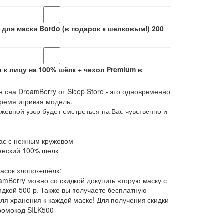
 для маски Bordo (в подарок к шелковым!)
200
 к лицу на 100% шёлк + чехол Premium в
 сна DreamBerry от Sleep Store - это одновременно
 время игривая модель.
жевной узор будет смотреться на Вас чувственно и
лас с нежным кружевом
ьянский 100% шелк
масок хлопок+шёлк:
amBerry можно со скидкой докупить вторую маску с
идкой 500 р. Также вы получаете бесплатную
для хранения к каждой маске! Для получения скидки
промокод SILK500