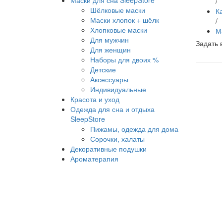
Маски для сна SleepStore
/
Шёлковые маски
К
Маски хлопок + шёлк
/
Хлопковые маски
М
Для мужчин
Задать 
Для женщин
Наборы для двоих %
Детские
Аксессуары
Индивидуальные
Красота и уход
Одежда для сна и отдыха
SleepStore
Пижамы, одежда для дома
Сорочки, халаты
Декоративные подушки
Ароматерапия