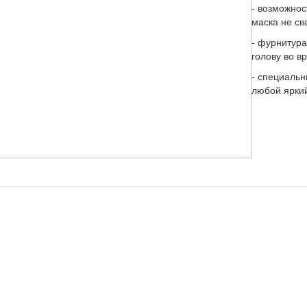
- возможнос
маска не св
- фурнитура
голову во в
- специальн
любой яркий