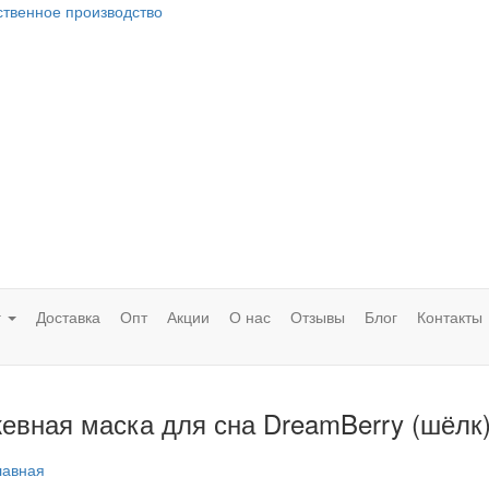
ственное производство
г
Доставка
Опт
Акции
О нас
Отзывы
Блог
Контакты
евная маска для сна DreamBerry (шёлк
лавная