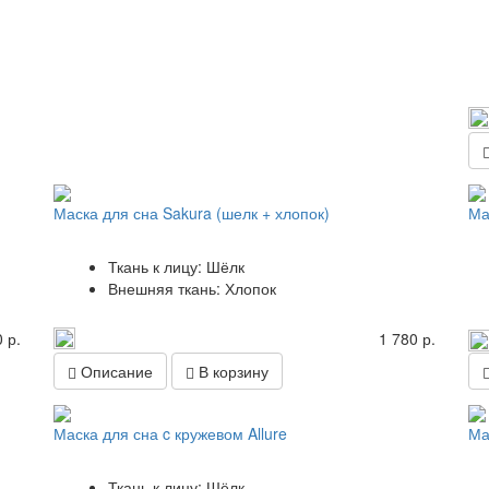
Маска для сна Sakura (шелк + хлопок)
Ма
Ткань к лицу: Шёлк
Внешняя ткань: Хлопок
 р.
1 780 р.
Описание
В корзину
Маска для сна c кружевом Allure
Ма
Ткань к лицу: Шёлк