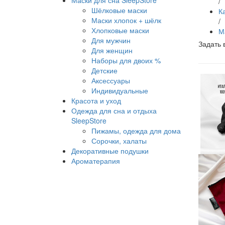
Маски для сна SleepStore
/
Шёлковые маски
К
Маски хлопок + шёлк
/
Хлопковые маски
М
Для мужчин
Задать 
Для женщин
Наборы для двоих %
Детские
Аксессуары
Индивидуальные
Красота и уход
Одежда для сна и отдыха
SleepStore
Пижамы, одежда для дома
Сорочки, халаты
Декоративные подушки
Ароматерапия