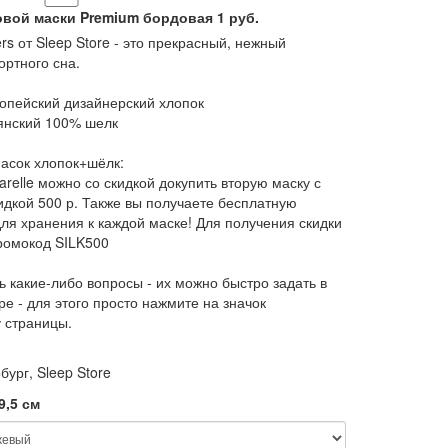
овой маски Premium бордовая
1
руб.
rs от Sleep Store - это прекрасный, нежный
ортного сна.
ропейский дизайнерский хлопок
ьянский 100% шелк
масок хлопок+шёлк:
arelle можно со скидкой докупить вторую маску с
идкой 500 р. Также вы получаете бесплатную
для хранения к каждой маске! Для получения скидки
промокод SILK500
ь какие-либо вопросы - их можно быстро задать в
е - для этого просто нажмите на значок
 страницы.
бург, Sleep Store
9,5 см