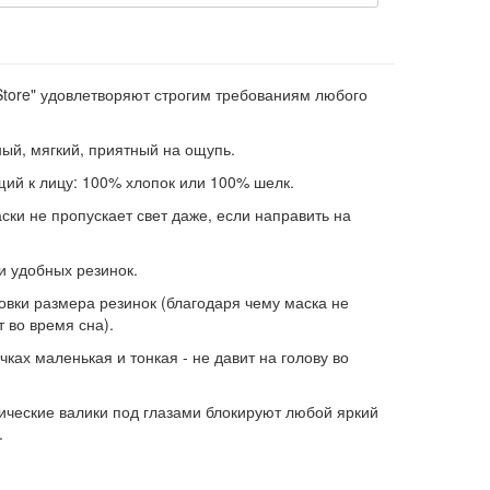
Store" удовлетворяют строгим требованиям любого
ый, мягкий, приятный на ощупь.
щий к лицу: 100% хлопок или 100% шелк.
ски не пропускает свет даже, если направить на
 и удобных резинок.
овки размера резинок (благодаря чему маска не
т во время сна).
чках маленькая и тонкая - не давит на голову во
ические валики под глазами блокируют любой яркий
.