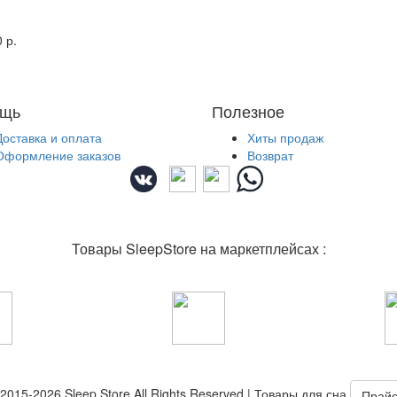
 р.
щь
Полезное
Доставка и оплата
Хиты продаж
Оформление заказов
Возврат
Товары SleepStore на маркетплейсах :
2015-2026 Sleep Store All Rights Reserved | Товары для сна
Прай