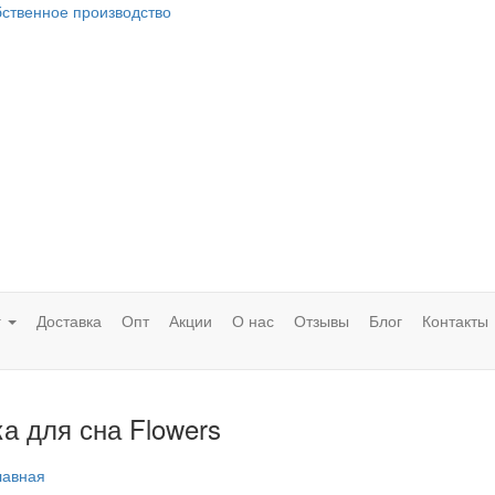
бственное производство
г
Доставка
Опт
Акции
О нас
Отзывы
Блог
Контакты
а для сна Flowers
лавная