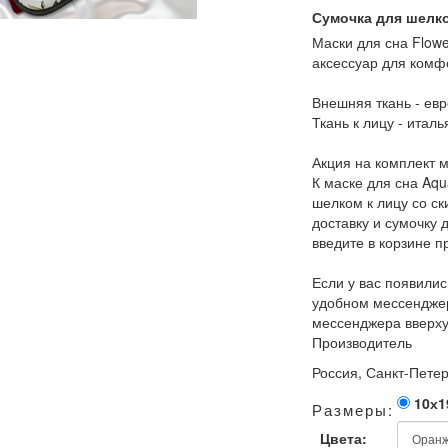
Сумочка для шелк
Маски для сна Flowe
аксессуар для комф
Внешняя ткань - ев
Ткань к лицу - итал
Акция на комплект 
К маске для сна Aqu
шелком к лицу со ск
доставку и сумочку 
введите в корзине 
Если у вас появилис
удобном мессенджер
мессенджера вверху
Производитель
Россия, Санкт-Петер
10х1
Размеры:
Цвета: