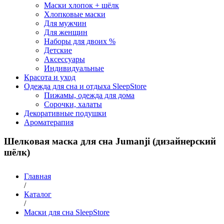
Маски хлопок + шёлк
Хлопковые маски
Для мужчин
Для женщин
Наборы для двоих %
Детские
Аксессуары
Индивидуальные
Красота и уход
Одежда для сна и отдыха SleepStore
Пижамы, одежда для дома
Сорочки, халаты
Декоративные подушки
Ароматерапия
Шелковая маска для сна Jumanji (дизайнерский
шёлк)
Главная
/
Каталог
/
Маски для сна SleepStore