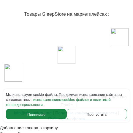
Товары SleepStore на маркетплейсах :
Мы используем cookie-файлы. Продолжая использование сайта, вы
© 2015-2026 Sleep Store All Rights Reserved | Товары для сна
соглашаетесь с
использованием cookies-файлов и политикой
Прайс
конфиденциальности
.
info@sleepstore.me
|
Политика конфиденциальности
|
Принимаю
Пропустить
Публичная оферта
Добавление товара в корзину