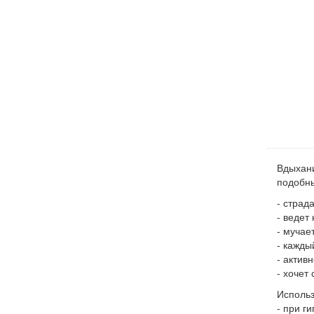
Вдыхани
подобны
- страд
- ведет
- мучае
- кажды
- актив
- хочет
Использ
- при г