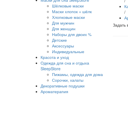
Маски для сна SleepStore
/
Шёлковые маски
К
Маски хлопок + шёлк
/
Хлопковые маски
А
Для мужчин
Задать 
Для женщин
Наборы для двоих %
Детские
Аксессуары
Индивидуальные
Красота и уход
Одежда для сна и отдыха
SleepStore
Пижамы, одежда для дома
Сорочки, халаты
Декоративные подушки
Ароматерапия