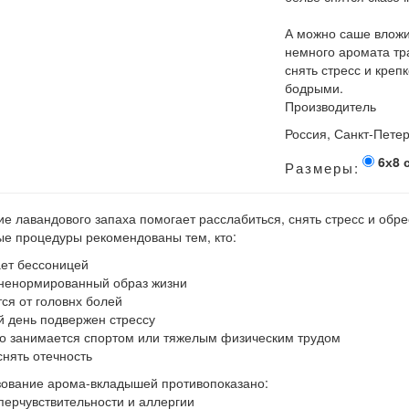
А можно саше вложит
немного аромата тр
снять стресс и креп
бодрыми.
Производитель
Россия, Санкт-Петер
6х8 
Размеры:
е лавандового запаха помогает расслабиться, снять стресс и обре
е процедуры рекомендованы тем, кто:
ает бессоницей
 ненормированный образ жизни
тся от головнх болей
й день подвержен стрессу
но занимается спортом или тяжелым физическим трудом
 снять отечность
ование арома-вкладышей противопоказано:
иперчувствительности и аллергии