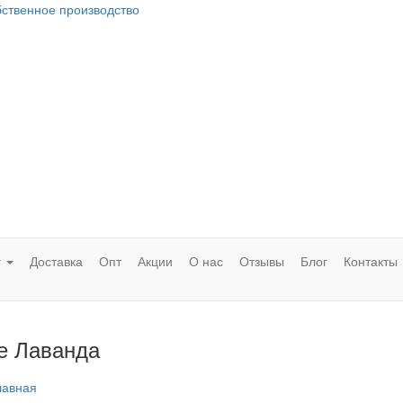
бственное производство
г
Доставка
Опт
Акции
О нас
Отзывы
Блог
Контакты
е Лаванда
лавная