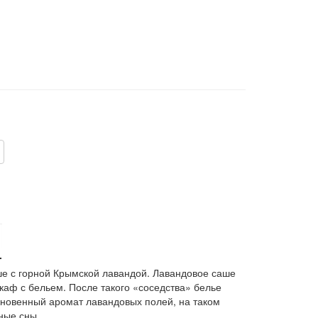
.
 с горной Крымской лавандой. Лавандовое саше
каф с бельем. После такого «соседства» белье
новенный аромат лавандовых полей, на таком
ные сны.