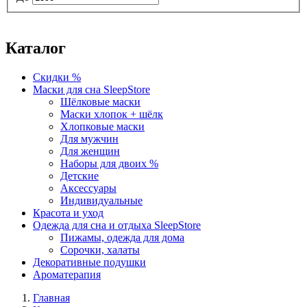
Каталог
Скидки %
Маски для сна SleepStore
Шёлковые маски
Маски хлопок + шёлк
Хлопковые маски
Для мужчин
Для женщин
Наборы для двоих %
Детские
Аксессуары
Индивидуальные
Красота и уход
Одежда для сна и отдыха SleepStore
Пижамы, одежда для дома
Сорочки, халаты
Декоративные подушки
Ароматерапия
Главная