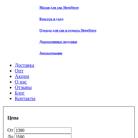
Маски для сна SleepStore
Красота и уход
Одежда для сна и отдыха SleepStore
Декоративные подушки
Ароматерапия
Доставка
Опт
Акции
О нас
Отзывы
Блог
Контакты
Цена
От
До