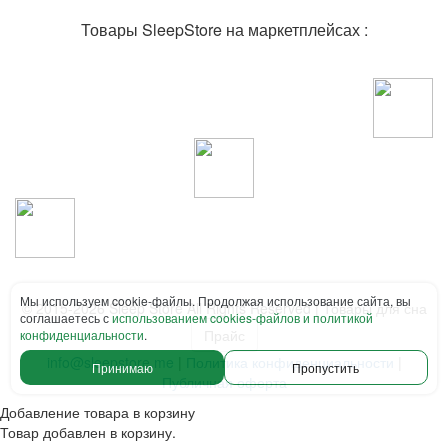
Товары SleepStore на маркетплейсах :
Мы используем cookie-файлы. Продолжая использование сайта, вы
© 2015-2026 Sleep Store All Rights Reserved | Товары для сна
соглашаетесь с
использованием cookies-файлов и политикой
Прайс
конфиденциальности
.
info@sleepstore.me
|
Политика конфиденциальности
|
Принимаю
Пропустить
Публичная оферта
Добавление товара в корзину
Товар добавлен в корзину.