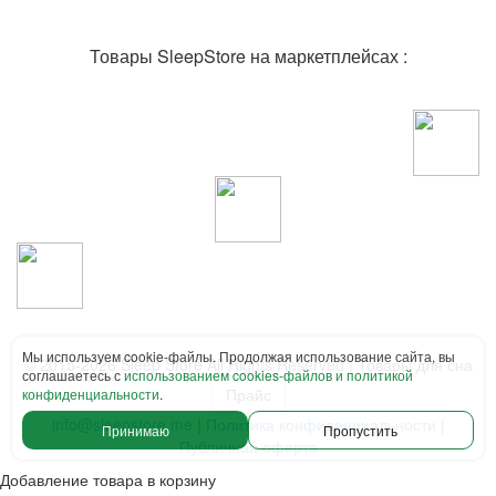
Товары SleepStore на маркетплейсах :
Мы используем cookie-файлы. Продолжая использование сайта, вы
© 2015-2026 Sleep Store All Rights Reserved | Товары для сна
соглашаетесь с
использованием cookies-файлов и политикой
Прайс
конфиденциальности
.
info@sleepstore.me
|
Политика конфиденциальности
|
Принимаю
Пропустить
Публичная оферта
Добавление товара в корзину