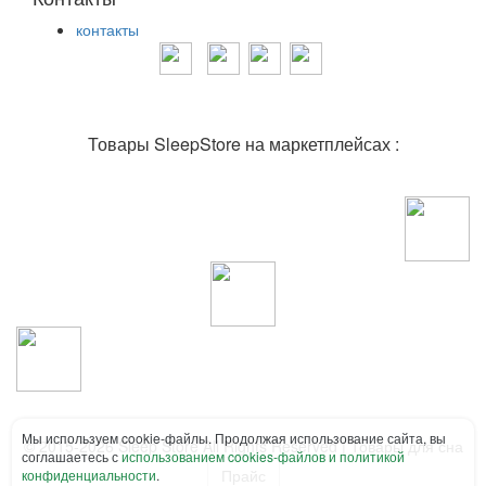
контакты
Товары SleepStore на маркетплейсах :
Мы используем cookie-файлы. Продолжая использование сайта, вы
© 2015-2026 Sleep Store All Rights Reserved | Товары для сна
соглашаетесь с
использованием cookies-файлов и политикой
Прайс
конфиденциальности
.