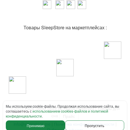
Товары SleepStore на маркетплейсах :
Мы используем cookie-файлы. Продолжая использование сайта, вы
© 2015-2026 Sleep Store All Rights Reserved | Товары для
соглашаетесь с
использованием cookies-файлов и политикой
сна
Прайс
конфиденциальности
.
info@sleepstore.me
|
Политика конфиденциальности
|
Принимаю
Пропустить
Публичная оферта