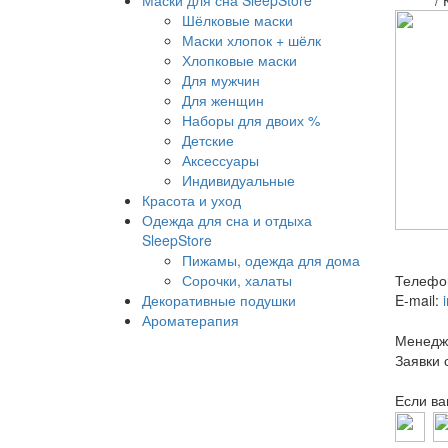
Маски для сна SleepStore
/
Шёлковые маски
Маски хлопок + шёлк
Хлопковые маски
Для мужчин
Для женщин
Наборы для двоих %
Детские
Аксессуары
Индивидуальные
Красота и уход
Одежда для сна и отдыха
SleepStore
Пижамы, одежда для дома
Сорочки, халаты
Телефо
Декоративные подушки
E-mail:
Ароматерапия
Менедже
Заявки 
Если ва