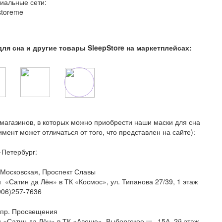
иальные сети:
storeme
для сна и другие товары SleepStore на маркетплейсах:
магазинов, в которых можно приобрести наши маски для сна
имент может отличаться от того, что представлен на сайте):
т-Петербург:
 Московская, Проспект Славы
 «Сатин да Лён» в ТК «Космос», ул. Типанова 27/39, 1 этаж
(906)257-7636
 пр. Просвещения
 «Сатин да Лён» в ТК «Авеню», Выборгское ш., 15А, 2й этаж