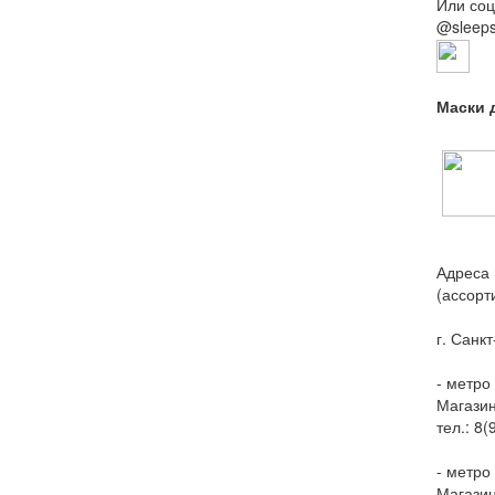
Или соц
@sleep
Маски 
Адреса 
(ассорт
г. Санк
- метро
Магазин
тел.: 8
- метро
Магазин